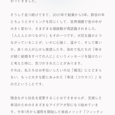
わってきました。
そうして⾛り続けてきて、2021年で創業から5年。節⽬の年
とちょうどタイミングを同じくして、世界規模で世の中が
⼤きく変わり、さまざまな価値観が再認識されました。
「⼈と⼈とのつながり」もその⼀つです。⼤切な誰かとつ
ながっていることが、いかに⼼強く、温かく、そして尊い
か。多くの⼈が⼼から実感した今、改めて私たちの「幸せ
が続く結婚をすべての⼈に」というメッセージを届けたい
と考えた時に、気づかされたことがあります。
それは、私たちはお⼿伝いしたいのは「婚活」にとどまら
ない、もっと⼤きな愛にあふれた「幸活（コウカツ）」な
のだということです。
残念ながら社名を変更することはできませんが、充実した
幸活のためのさまざまなアイデアが形になり始めていま
す。今年1⽉から運⽤を開始した独⾃メソッド「フィッティ