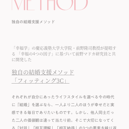
独自の結婚支援メソッド
「幸福学」の慶応義塾⼤学大学院・前野隆司教授が提唱す
る
「幸福の4つの因子」に基づいて前野マドカ研究員と共
に開発した
独⾃の結婚⽀援メソッド
「フィッティング3C」
それぞれが⾃分にあったライフスタイルを選べる今の時代
に「結婚」を選ぶなら、⼀⼈より⼆⼈のほうが幸せだと実
感できる毎⽇でありたいものです。しかし、他⼈同⼠だっ
た⼆⼈の価値観は違って当たり前。そこで⼤切になってく
る「対話」「相互理解」「相互納得」の3つの要素を繰り返