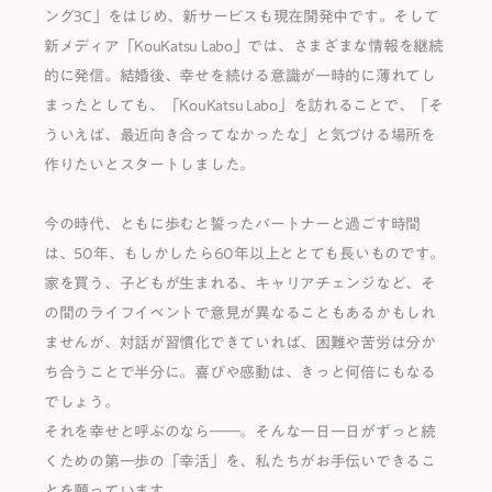
ング3C」をはじめ、新サービスも現在開発中です。そして
新メディア「KouKatsu Labo」では、さまざまな情報を継続
的に発信。結婚後、幸せを続ける意識が⼀時的に薄れてし
まったとしても、「KouKatsu Labo」を訪れることで、「そ
ういえば、最近向き合ってなかったな」と気づける場所を
作りたいとスタートしました。
今の時代、ともに歩むと誓ったパートナーと過ごす時間
は、50年、もしかしたら60年以上ととても⻑いものです。
家を買う、⼦どもが⽣まれる、キャリアチェンジなど、そ
の間のライフイベントで意⾒が異なることもあるかもしれ
ませんが、対話が習慣化できていれば、困難や苦労は分か
ち合うことで半分に。喜びや感動は、きっと何倍にもなる
でしょう。
それを幸せと呼ぶのなら――。そんな⼀⽇⼀⽇がずっと続
くための第⼀歩の「幸活」を、私たちがお⼿伝いできるこ
とを願っています。