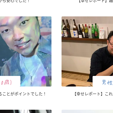
から安心でした！
【幸せレポート】趣
30歳)
男性
ることがポイントでした！
【幸せレポート】これ