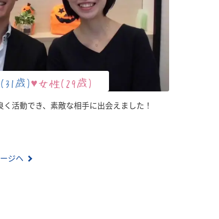
(31歳)
♥女性(29歳)
良く活動でき、素敵な相手に出会えました！
ージヘ