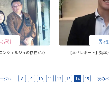
46歳)
男性
コンシェルジュの存在が心
【幸せレポート】効率
ージへ
8
9
10
11
12
13
14
15
次のペ