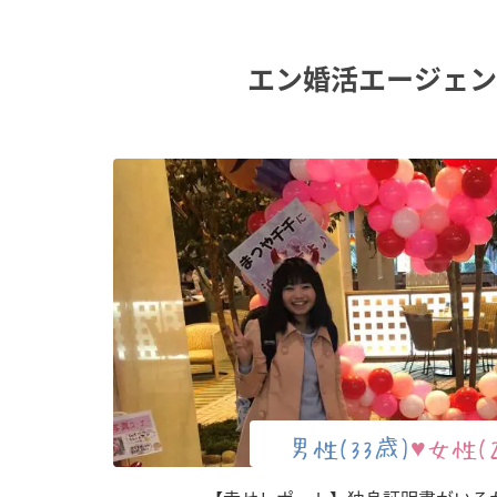
エン婚活エージェン
男性(33歳)
♥女性(