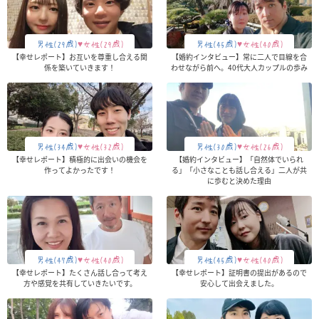
男性(29歳)
♥女性(29歳)
男性(45歳)
♥女性(40歳)
【幸せレポート】お互いを尊重し合える関
【婚約インタビュー】常に二人で目線を合
係を築いていきます！
わせながら前へ。40代大人カップルの歩み
男性(34歳)
♥女性(32歳)
男性(30歳)
♥女性(26歳)
【幸せレポート】積極的に出会いの機会を
【婚約インタビュー】「自然体でいられ
作ってよかったです！
る」「小さなことも話し合える」二人が共
に歩むと決めた理由
男性(47歳)
♥女性(40歳)
男性(45歳)
♥女性(40歳)
【幸せレポート】たくさん話し合って考え
【幸せレポート】証明書の提出があるので
方や感覚を共有していきたいです。
安心して出会えました。