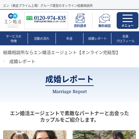
エン（東証プライム上場）グループ運営のオンライン結婚相談所
メニュー
資料請求
無料相談
サービスの
会員
活動の流れ
料金
成婚レポート
特徴
プロフィール
結婚相談所ならエン婚活エージェント【オンライン完結型】
成婚レポート
成婚レポート
Marriage Report
エン婚活エージェントで素敵なパートナーと出会った
カップルをご紹介します。