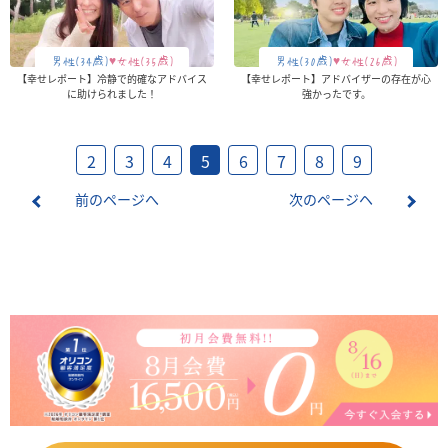
男性(34歳)
♥女性(35歳)
男性(30歳)
♥女性(26歳)
【幸せレポート】冷静で的確なアドバイス
【幸せレポート】アドバイザーの存在が心
に助けられました！
強かったです。
2
3
4
5
6
7
8
9
前のページへ
次のページヘ