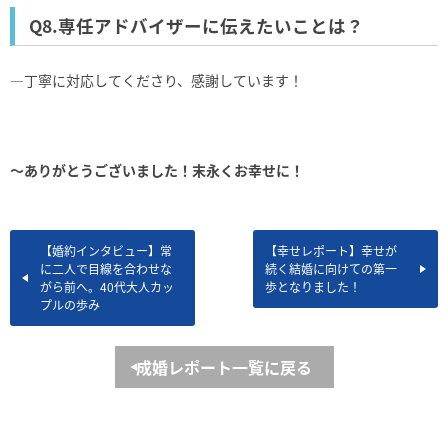
Q8.専任アドバイザーに伝えたいことは？
―丁寧に対応してくださり、感謝しています！
～ありがとうございました！末永くお幸せに！
【婚約インタビュー】常
【幸せレポート】幸せが
に二人で目線を合わせな
続く結婚に向けての第一
がら前へ。40代大人カッ
歩となりました！
プルの歩み
成婚レポート一覧に戻る