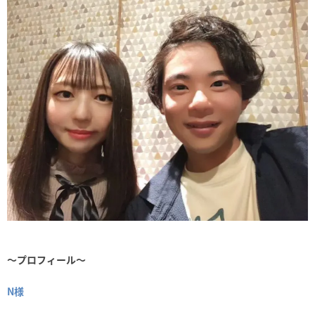
～プロフィール～
N
様