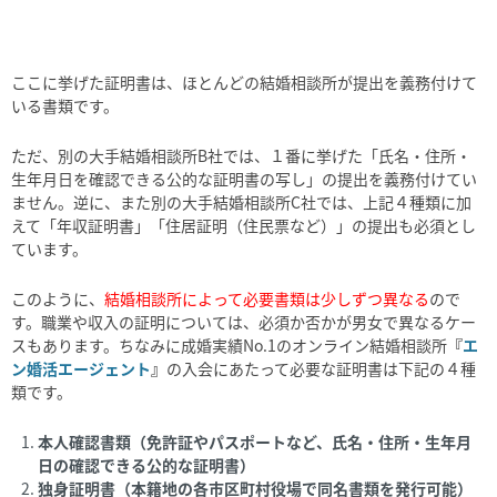
ここに挙げた証明書は、ほとんどの結婚相談所が提出を義務付けて
いる書類です。
ただ、別の大手結婚相談所
B
社では、１番に挙げた「氏名・住所・
生年月日を確認できる公的な証明書の写し」の提出を義務付けてい
ません。逆に、また別の大手結婚相談所
C
社では、上記４種類に加
えて「年収証明書」「住居証明（住民票など）」の提出も必須とし
ています。
このように、
結婚相談所によって必要書類は少しずつ異なる
ので
す。職業や収入の証明については、必須か否かが男女で異なるケー
スもあります。ちなみに成婚実績No.1のオンライン結婚相談所
『
エ
ン婚活エージェント
』
の入会にあたって必要な証明書は下記の４種
類です。
本人確認書類（免許証やパスポートなど、氏名・住所・生年月
日の確認できる公的な証明書）
独身証明書（本籍地の各市区町村役場で同名書類を発行可能）