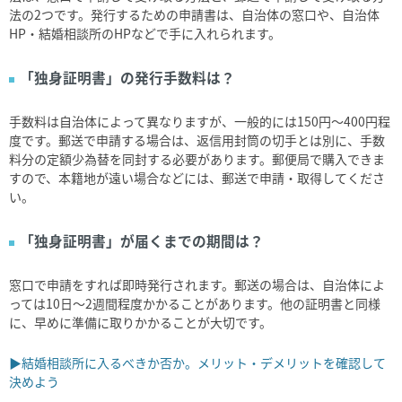
法の
2
つです。発行するための申請書は、自治体の窓口や、自治体
HP
・結婚相談所の
HP
などで手に入れられます。
「独身証明書」の発行手数料は？
手数料は自治体によって異なりますが、一般的には
150
円～
400
円程
度です。郵送で申請する場合は、返信用封筒の切手とは別に、手数
料分の定額少為替を同封する必要があります。郵便局で購入できま
すので、本籍地が遠い場合などには、郵送で申請・取得してくださ
い。
「独身証明書」が届くまでの期間は？
窓口で申請をすれば即時発行されます。郵送の場合は、自治体によ
っては
10
日～
2
週間程度かかることがあります。他の証明書と同様
に、早めに準備に取りかかることが大切です。
▶結婚相談所に入るべきか否か。メリット・デメリットを確認して
決めよう