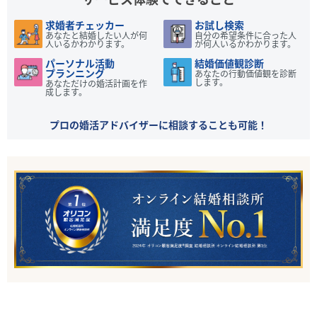
求婚者チェッカー
お試し検索
あなたと結婚したい人が何
自分の希望条件に合った人
人いるかわかります。
が何人いるかわかります。
パーソナル活動
結婚価値観診断
プランニング
あなたの行動価値観を診断
します。
あなただけの婚活計画を作
成します。
プロの婚活アドバイザーに相談することも可能！