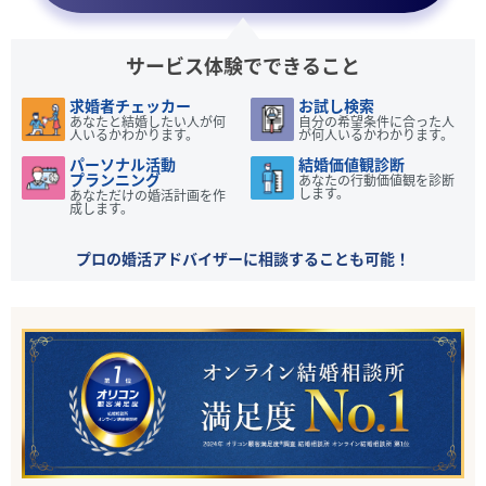
サービス体験でできること
求婚者チェッカー
お試し検索
あなたと結婚したい人が何
自分の希望条件に合った人
人いるかわかります。
が何人いるかわかります。
パーソナル活動
結婚価値観診断
プランニング
あなたの行動価値観を診断
します。
あなただけの婚活計画を作
成します。
プロの婚活アドバイザーに相談することも可能！