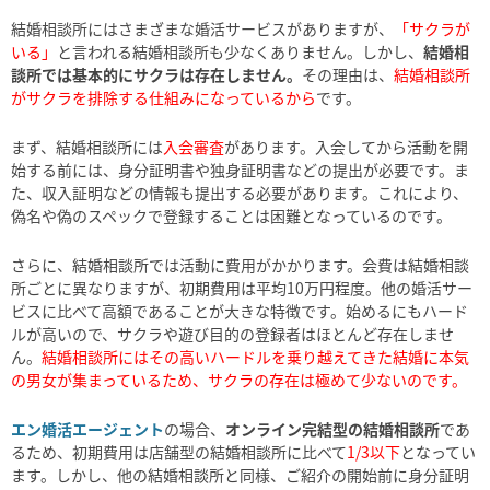
結婚相談所にはさまざまな婚活サービスがありますが、
「サクラが
いる」
と言われる結婚相談所も少なくありません。しかし、
結婚相
談所では基本的にサクラは存在しません。
その理由は、
結婚相談所
がサクラを排除する仕組みになっているから
です。
まず、結婚相談所には
入会審査
があります。入会してから活動を開
始する前には、身分証明書や独身証明書などの提出が必要です。ま
た、収入証明などの情報も提出する必要があります。これにより、
偽名や偽のスペックで登録することは困難となっているのです。
さらに、結婚相談所では活動に費用がかかります。会費は結婚相談
所ごとに異なりますが、初期費用は平均10万円程度。他の婚活サー
ビスに比べて高額であることが大きな特徴です。始めるにもハード
ルが高いので、サクラや遊び目的の登録者はほとんど存在しませ
ん。
結婚相談所にはその高いハードルを乗り越えてきた結婚に本気
の男女が集まっているため、サクラの存在は極めて少ないのです。
エン婚活エージェント
の場合、
オンライン完結型の結婚相談所
であ
るため、初期費用は店舗型の結婚相談所に比べて
1/3以下
となってい
ます。しかし、他の結婚相談所と同様、ご紹介の開始前に身分証明