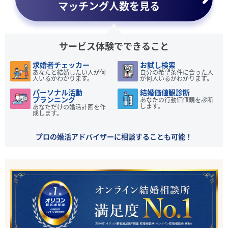
マッチング人数を見る
サービス体験でできること
求婚者チェッカー
お試し検索
あなたと結婚したい人が何
自分の希望条件に合った人
人いるかわかります。
が何人いるかわかります。
パーソナル活動
結婚価値観診断
プランニング
あなたの行動価値観を診断
します。
あなただけの婚活計画を作
成します。
プロの婚活アドバイザーに相談することも可能！