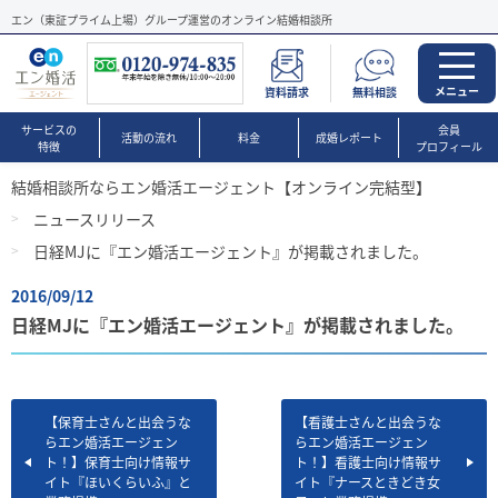
エン（東証プライム上場）グループ運営のオンライン結婚相談所
メニュー
資料請求
無料相談
サービスの
会員
活動の流れ
料金
成婚レポート
特徴
プロフィール
結婚相談所ならエン婚活エージェント【オンライン完結型】
ニュースリリース
日経MJに『エン婚活エージェント』が掲載されました。
2016/09/12
日経MJに『エン婚活エージェント』が掲載されました。
【保育士さんと出会うな
【看護士さんと出会うな
らエン婚活エージェン
らエン婚活エージェン
ト！】保育士向け情報サ
ト！】看護士向け情報サ
イト『ほいくらいふ』と
イト『ナースときどき女