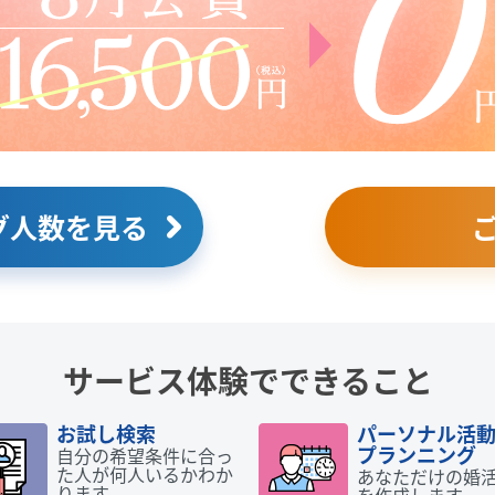
グ人数を見る
サービス体験でできること
お試し検索
パーソナル活
プランニング
自分の希望条件に合っ
た人が何人いるかわか
あなただけの婚
ります。
を作成します。