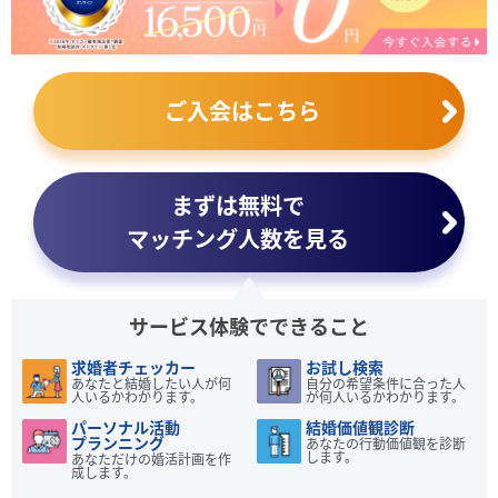
ご入会はこちら
まずは無料で
マッチング人数を見る
サービス体験でできること
求婚者チェッカー
お試し検索
あなたと結婚したい人が何
自分の希望条件に合った人
人いるかわかります。
が何人いるかわかります。
パーソナル活動
結婚価値観診断
プランニング
あなたの行動価値観を診断
します。
あなただけの婚活計画を作
成します。