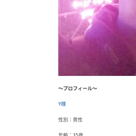
～プロフィール～
Y
様
性別：男性
年齢：35歳