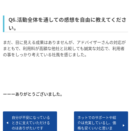
Q6.活動全体を通しての感想を⾃由に教えてくださ
い。
まだ、⽬に⾒える成果はありませんが、アドバイザーさんの対応が
まともで、利⽤料が⾼額な他社と⽐較しても誠実な対応で、利⽤者
の事をしっかり考えている社⾵を感じました。
ーーーありがとうございました。
⾃分が不安になっている
ネットでのサポートや紹
ときに⽀えていただける
介は充実しているし、価
のはありがたいです
格も安くいいと思いま