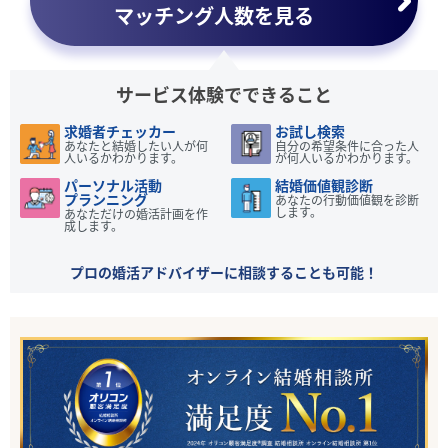
マッチング人数を見る
サービス体験でできること
求婚者チェッカー
お試し検索
あなたと結婚したい人が何
自分の希望条件に合った人
人いるかわかります。
が何人いるかわかります。
パーソナル活動
結婚価値観診断
プランニング
あなたの行動価値観を診断
します。
あなただけの婚活計画を作
成します。
プロの婚活アドバイザーに相談することも可能！