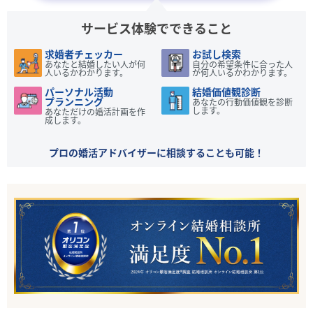
サービス体験でできること
求婚者チェッカー
お試し検索
あなたと結婚したい人が何
自分の希望条件に合った人
人いるかわかります。
が何人いるかわかります。
パーソナル活動
結婚価値観診断
プランニング
あなたの行動価値観を診断
します。
あなただけの婚活計画を作
成します。
プロの婚活アドバイザーに相談することも可能！