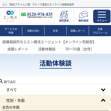
エン（東証プライム上場）グループ運営のオンライン結婚相談所
メニュー
資料請求
無料相談
サービスの
会員
活動の流れ
料金
成婚レポート
特徴
プロフィール
結婚相談所ならエン婚活エージェント【オンライン完結型】
成婚レポート
活動体験談
50～59歳（女性）
活動体験談
絞り込む
すべて
性別・年齢
女性の年齢