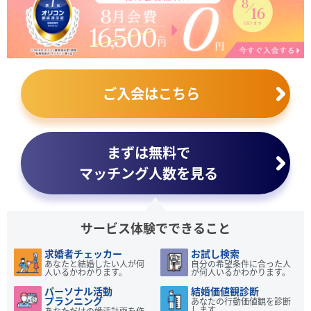
ご入会はこちら
まずは無料で
マッチング人数を見る
サービス体験でできること
求婚者チェッカー
お試し検索
あなたと結婚したい人が何
自分の希望条件に合った人
人いるかわかります。
が何人いるかわかります。
パーソナル活動
結婚価値観診断
プランニング
あなたの行動価値観を診断
します。
あなただけの婚活計画を作