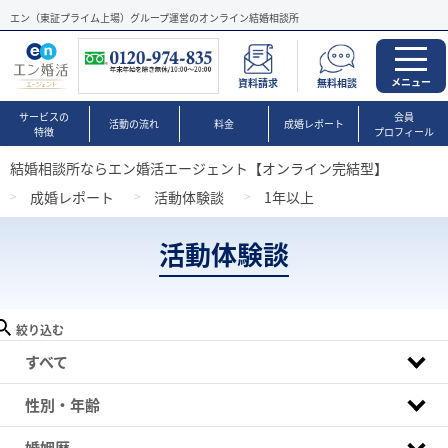
エン（東証プライム上場）グループ運営のオンライン結婚相談所
メニュー
資料請求
無料相談
サービスの
会員
活動の流れ
料金
成婚レポート
特徴
プロフィール
結婚相談所ならエン婚活エージェント【オンライン完結型】
成婚レポート
活動体験談
1年以上
活動体験談
絞り込む
すべて
性別・年齢
婚姻歴