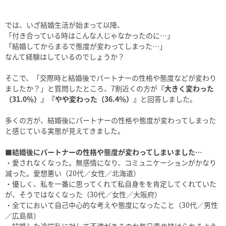
では、いざ結婚生活が始まって以降、
「付き合っている時はこんな人じゃなかったのに…」
「結婚してからまるで態度が変わってしまった…」
なんて経験はしているのでしょうか？
そこで、「交際時と結婚後でパートナーの性格や態度などが変わり
ましたか？」と質問したところ、7割近くの方が
『大きく変わった
（31.0％）』『やや変わった（36.4％）』
と回答しました。
多くの方が、結婚後にパートナーの性格や態度が変わってしまった
と感じている実態が見えてきました。
■結婚後にパートナーの性格や態度が変わってしまいました…
・愛されなくなった。無感情になり、コミュニケーションがかなり
減った。愛想悪い（20代／女性／北海道）
・優しく、私を一番に思ってくれて私自身をを肯定してくれていた
が、そうではなくなった（30代／女性／大阪府）
・全てにおいて自己中心的な考えや態度になったこと（30代／男性
／広島県）
・結婚した途端私に対して不満があるのか毎日責め続けられるよう