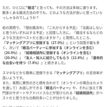
ただ、ひと口に
“婚活”
と言っても、その方法は多岐に渡ります。
数多くある婚活方法の中でも、どのような方法が良いと思っていら
っしゃるのでしょうか？
前の質問で、『現在婚活中』『これからする予定』『当面はしない
と思うがいずれはする予定』と回答した方に、「婚活するならどの
ような方法がベストだと思いますか？」と質問したところ、
『マッチングアプリに登録する（27.0％）』
という回答が最も多
く、次いで
『婚活パーティーに参加する（オンラインを含む）
（20.9％）』『結婚相談所に登録する（オンラインを含む）
（20.0％）』『友人・知人に紹介してもらう（12.8％）』『運命的
な出会いを待つ（7.8％）』
と続きました。
スマホなどから簡単に登録できる
『マッチングアプリ』
の支持率が
高いようです。
また、実際に異性の方と顔を合わせて（オンラインの場合はカメラ
を通して）お話しができる
『婚活パーティー』
や、それに加えて専
門家のサポートやアドバイスなどが受けられる
『結婚相談所』
がベ
ストだと思う方も比較的多いことが分かりました。