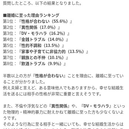
質問したところ、以下の結果となりました。
■離婚に至った理由ランキング
第1位：
『性格が合わない（55.6％）』
第2位：
『異性関係（17.0％）』
第3位：
『DV・モラハラ（16.2％）』
第4位：
『金銭トラブル（14.0％）』
第5位：
『性的不調和（13.5％）』
第5位：
『家事や子育てに非協力的（13.5％）』
第7位：
『親族との不仲（10.1％）』
第8位：
『飲酒トラブル（9.9％）』
半数以上の方が
『性格が合わない』
ことを理由に、離婚に至ってい
ることが分かりました。
例え夫婦と言えど、ある意味他人でもありますから、幸せな結婚生
活を送るには相手の性格が非常に重要と言えそうです。
また、不倫や浮気などの
『異性関係』
や、
『DV・モラハラ』
といっ
た物理的・精神的暴力に耐えかねて離婚に至った方も少なくないよ
うです。
そのような行為に至る相手と一緒にいても、幸せな結婚生活からは