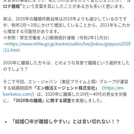
ロナ離婚”
という言葉を耳にしたことがある方も多いと思います。
実は、2020年の離婚件数自体は2019年よりも減少しているのです
が、例年2月～3月にかけて増加していることから、2021年もこれか
ら増加する可能性があります。
※参照：厚生労働省 人口動態統計速報（令和2年11月分）
→
https://www.mhlw.go.jp/toukei/saikin/hw/jinkou/geppo/s2020
/11.html
2020年に離婚した方々は、どのような背景で離婚という選択をした
のでしょう？
そこで今回、エン・ジャパン（東証プライム上場）グループが運営
する結婚相談所
「エン婚活エージェント株式会社」
（
https://en-
konkatsu.com/
）は、2020年に離婚した20代～40代の男女を対象
に、
「2020年の離婚」に関する調査
を実施しました。
「結婚〇年が離婚しやすい」とは言い切れない！？