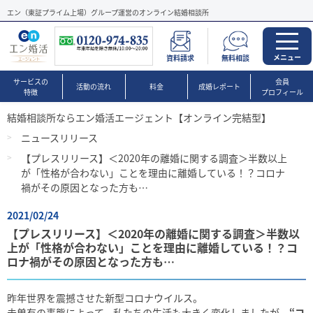
エン（東証プライム上場）グループ運営のオンライン結婚相談所
メニュー
資料請求
無料相談
サービスの
会員
活動の流れ
料金
成婚レポート
特徴
プロフィール
結婚相談所ならエン婚活エージェント【オンライン完結型】
ニュースリリース
【プレスリリース】＜2020年の離婚に関する調査＞半数以上
が「性格が合わない」ことを理由に離婚している！？コロナ
禍がその原因となった方も…
2021/02/24
【プレスリリース】＜2020年の離婚に関する調査＞半数以
上が「性格が合わない」ことを理由に離婚している！？コ
ロナ禍がその原因となった方も…
昨年世界を震撼させた新型コロナウイルス。
未曽有の事態によって、私たちの生活も大きく変化しましたが、
“コ