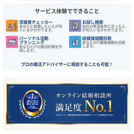
サービス体験でできること
求婚者チェッカー
お試し検索
あなたと結婚したい人が何
自分の希望条件に合った人
人いるかわかります。
が何人いるかわかります。
パーソナル活動
結婚価値観診断
プランニング
あなたの行動価値観を診断
します。
あなただけの婚活計画を作
成します。
プロの婚活アドバイザーに相談することも可能！