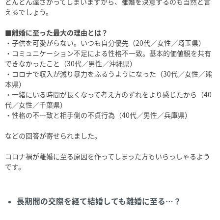
どんどん遠ざかってしまいますから、離婚を決意するのも当然と言
えるでしょう。
■離婚に至った最大の理由とは？
・子供を可愛がらない。いつも自分優先（20代／女性／埼玉県）
・コミュニケーション不足による性格不一致。基本的価値観を共有
できなかったこと（30代／男性／沖縄県）
・コロナで収入が減り暴力をふるうようになった（30代／女性／熊
本県）
・一緒にいる時間が長くなって考え方のずれをより感じたから（40
代／女性／千葉県）
・性格の不一致と相手側の不貞行為（40代／男性／兵庫県）
などの回答が寄せられました。
コロナ禍が離婚に至る原因を作ってしまった方もいらっしゃるよう
です。
長期間の交際を経て結婚しても離婚に至る…？