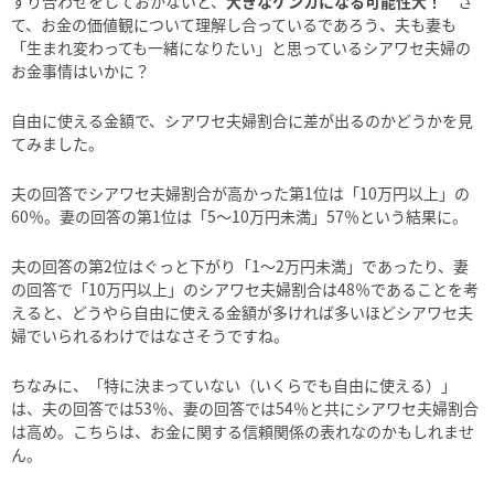
すり合わせをしておかないと、
大きなケンカになる可能性大！
さ
て、お金の価値観について理解し合っているであろう、夫も妻も
「生まれ変わっても一緒になりたい」と思っているシアワセ夫婦の
お金事情はいかに？
自由に使える金額で、シアワセ夫婦割合に差が出るのかどうかを見
てみました。
夫の回答でシアワセ夫婦割合が高かった第
1
位は「
10
万円以上」の
60
％。妻の回答の第
1
位は「
5
〜
10
万円未満」
57
％という結果に。
夫の回答の第
2
位はぐっと下がり「
1
〜
2
万円未満」であったり、妻
の回答で「
10
万円以上」のシアワセ夫婦割合は
48
％であることを考
えると、どうやら自由に使える金額が多ければ多いほどシアワセ夫
婦でいられるわけではなさそうですね。
ちなみに、「特に決まっていない（いくらでも自由に使える）」
は、夫の回答では
53
％、妻の回答では
54
％と共にシアワセ夫婦割合
は高め。こちらは、お金に関する信頼関係の表れなのかもしれませ
ん。