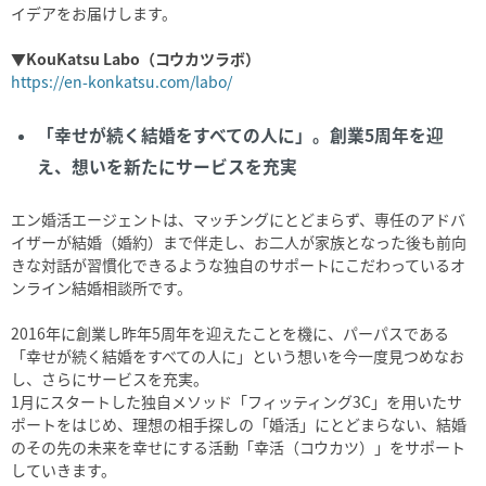
イデアをお届けします。
▼KouKatsu Labo（コウカツラボ）
https://en-konkatsu.com/labo/
「幸せが続く結婚をすべての人に」。創業5周年を迎
え、想いを新たにサービスを充実
エン婚活エージェントは、マッチングにとどまらず、専任のアドバ
イザーが結婚（婚約）まで伴⾛し、お⼆⼈が家族となった後も前向
きな対話が習慣化できるような独⾃のサポートにこだわっているオ
ンライン結婚相談所です。
2016年に創業し昨年5周年を迎えたことを機に、パーパスである
「幸せが続く結婚をすべての人に」という想いを今一度見つめなお
し、さらにサービスを充実。
1月にスタートした独自メソッド「フィッティング3C」を用いたサ
ポートをはじめ、理想の相手探しの「婚活」にとどまらない、結婚
のその先の未来を幸せにする活動「幸活（コウカツ）」をサポート
していきます。