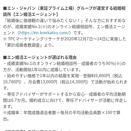
■エン・ジャパン（東証プライム上場）グループが運営する結婚相
談所【エン婚活エージェント】
「結婚後に価値観の違いで悩みたくない！」そんな方におすすめな
のが、成婚実績No.1(※)のオンライン結婚相談所、エン婚活エージ
ェント（
https://en-konkatsu.com/
）です。
※ TPCマーケティングリサーチが2020年12月7日～14日に実施した
「累計成婚者数調査」より。
■エン婚活エージェントが選ばれる理由
・成績実績No.1のオンライン結婚相談所…成婚者のうち90％(※)の
方が、活動開始1年以内に成婚しています。
・始めやすい価格で1年以内の結婚を実現…登録料9,800円（税込
10,780円）、月会費13,000円（税込14,300円）で活動が始められま
す。
・専任アドバイザーがサポートするから安心…成婚者の平均活動期
間は6.7か月。婚約成立に向けて、専任アドバイザーが活動に伴走し
ます。
※成婚率：年間成婚退会者数÷毎月の平均活動会員数×100で算
出。