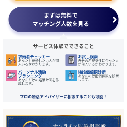
まずは無料で
マッチング人数を見る
サービス体験でできること
求婚者チェッカー
お試し検索
あなたと結婚したい人が何
自分の希望条件に合った人
人いるかわかります。
が何人いるかわかります。
パーソナル活動
結婚価値観診断
プランニング
あなたの行動価値観を診断
します。
あなただけの婚活計画を作
成します。
プロの婚活アドバイザーに相談することも可能！