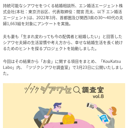
持続可能なシアワセをつくる結婚相談所、エン婚活エージェント株
式会社
(
本社：東京渋谷区、代表取締役：間宮 亮太、以下 エン婚活
エージェント
)
は、
2022
年
3
月、首都圏及び関西
3
県の
30
～
40
代の夫
婦
1,663
組を対象にアンケートを実施。
夫も妻も「生まれ変わっても今の配偶者と結婚したい」と回答した
シアワセ夫婦の生活習慣や考え方から、幸せな結婚生活を長く続け
るためのヒントを探るプロジェクトを始動しました。
今回はその結果から「お金」に関する項目をまとめ、「
KouKatsu
Labo
」内、「ツヅクシアワセ調査室」で
3
月23日に公開いたしまし
た。