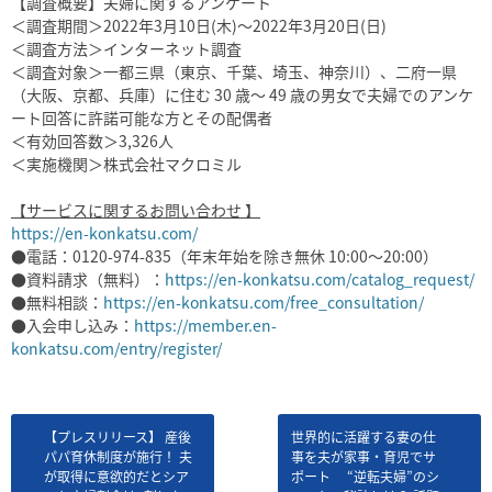
【調査概要】夫婦に関するアンケート
＜調査期間＞2022年3月10日(木)～2022年3月20日(日)
＜調査方法＞インターネット調査
＜調査対象＞一都三県（東京、千葉、埼玉、神奈川）、二府一県
（大阪、京都、兵庫）に住む 30 歳～ 49 歳の男女で夫婦でのアンケ
ート回答に許諾可能な方とその配偶者
＜有効回答数＞3,326人
＜実施機関＞株式会社マクロミル
【サービスに関するお問い合わせ 】
https://en-konkatsu.com/
●電話：0120-974-835（年末年始を除き無休 10:00〜20:00）
●資料請求（無料）：
https://en-konkatsu.com/catalog_request/
●無料相談：
https://en-konkatsu.com/free_consultation/
●入会申し込み：
https://member.en-
konkatsu.com/entry/register/
【プレスリリース】 産後
世界的に活躍する妻の仕
パパ育休制度が施行！ 夫
事を夫が家事・育児でサ
が取得に意欲的だとシア
ポート “逆転夫婦”のシ