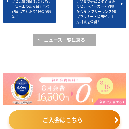
ワセ夫婦割合は7割にも 。
アワセの秘訣とは？ 話題
「仕事上の飲み会」への
のヒットメーカー・岡嶋
理解は夫と妻で3倍の温度
かな多 ×フリーランスPR
差が
プランナー・澤田知之夫
婦対談を公開！
ニュース一覧に戻る
ご入会はこちら