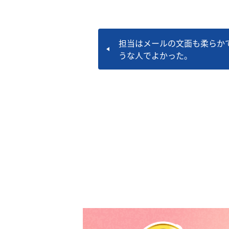
担当はメールの⽂⾯も柔らか
うな⼈でよかった。