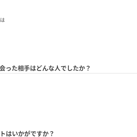
は
に会った相⼿はどんな⼈でしたか？
ートはいかがですか？