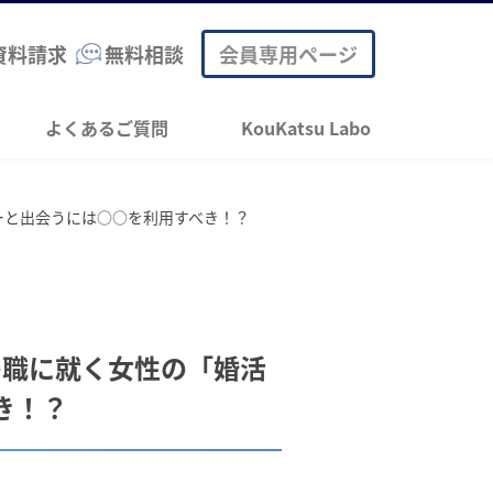
資料請求
無料相談
会員専用ページ
よくあるご質問
KouKatsu Labo
ーと出会うには○○を利用すべき！？
の職に就く女性の「婚活
き！？