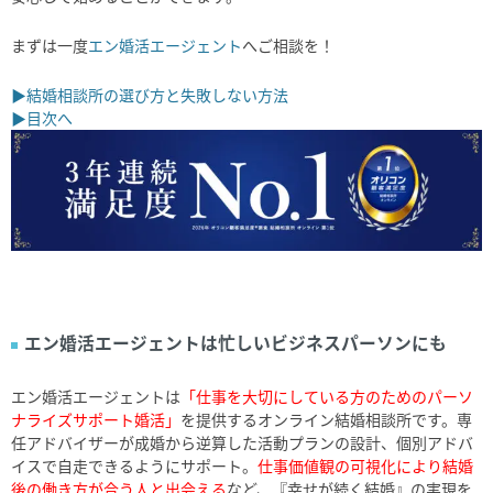
まずは一度
エン婚活エージェント
へご相談を！
▶結婚相談所の選び方と失敗しない方法
▶目次へ
エン婚活エージェントは忙しいビジネスパーソンにも
エン婚活エージェントは
「仕事を大切にしている方のためのパーソ
ナライズサポート婚活」
を提供するオンライン結婚相談所です。専
任アドバイザーが成婚から逆算した活動プランの設計、個別アドバ
イスで自走できるようにサポート。
仕事価値観の可視化により結婚
後の働き方が合う人と出会える
など、『幸せが続く結婚』の実現を