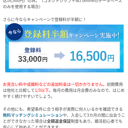
込16,500円）のみ。（コネクトシップ＋IBJ onlineのデータベース
のみを使用する場合）
さらに今ならキャンペーンで登録料が半額に！
お見合い料や成婚料などの追加料金は一切かかりません。
初期費用
は他社と比較して
1/3以下
。毎月の費用は月会費のみなので、はじめ
やすく続けやすいでしょう。
その他にも、希望条件に合う相手が実際に何人いるかを確認できる
無料マッチングシミュレーション
や、入会して3カ月の間に出会うこ
とができなかった場合は
全額返金保証
制度もあり、婚活初心者でも
安心して始めることができます。