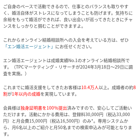
ご自身のペースで活動できるので、仕事とのバランスも取りやす
く、婚活自体がストレスになってしまうことも防げます。気持ちに
余裕をもって婚活ができれば、良い出会いが巡ってきたときにチャ
ンスをしっかりと掴むことができますよ。
これからオンライン結婚相談所への入会を考えている方は、ぜひ
「エン婚活エージェント」
にお任せください。
エン婚活エージェントは成婚実績No.1のオンライン結婚相談所で
す。（TPCマーケティング・リサーチが2024年3月18日～29日に調
査を実施。）
これまでに婚活支援をしてきたお客様は
10.4万人
以上。成婚者の約
8
割
が
1年以内の成婚
を実現しています。
会員様は
独身証明書を100％提出
済みですので、安心してご活動い
ただけます。活動にかかる費用は、登録料30,000円（税込33,000
円）と月会費15,000円（税込16,500円）のみ*。専用システムか
ら、月6名以上のご紹介と月50名までの検索申込みが可能となりま
す。