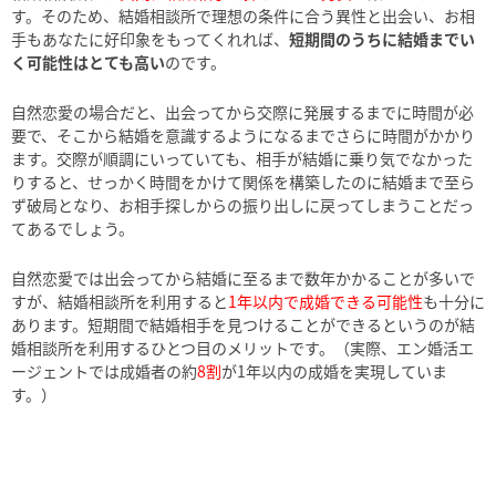
す。そのため、結婚相談所で理想の条件に合う異性と出会い、お相
手もあなたに好印象をもってくれれば、
短期間のうちに結婚までい
く可能性はとても高い
のです。
自然恋愛の場合だと、出会ってから交際に発展するまでに時間が必
要で、そこから結婚を意識するようになるまでさらに時間がかかり
ます。交際が順調にいっていても、相手が結婚に乗り気でなかった
りすると、せっかく時間をかけて関係を構築したのに結婚まで至ら
ず破局となり、お相手探しからの振り出しに戻ってしまうことだっ
てあるでしょう。
自然恋愛では出会ってから結婚に至るまで数年かかることが多いで
すが、結婚相談所を利用すると
1年以内で成婚できる可能性
も十分に
あります。短期間で結婚相手を見つけることができるというのが結
婚相談所を利用するひとつ目のメリットです。（実際、エン婚活エ
ージェントでは成婚者の約
8割
が1年以内の成婚を実現していま
す。）