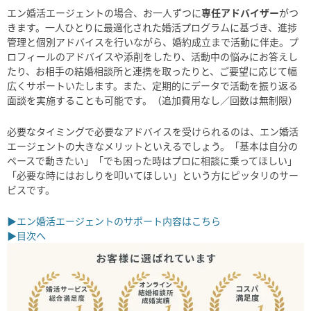
エン婚活エージェントの場合、お一人ずつに
専任アドバイザー
がつ
きます。一人ひとりに最適化された婚活プログラムに基づき、進捗
管理と個別アドバイスを行いながら、婚約成立まで活動に伴走。プ
ロフィールのアドバイスや添削をしたり、活動中の悩みにお答えし
たり、お相手の結婚相談所と連携を取ったりと、ご要望に応じて幅
広くサポートいたします。また、定期的にデータで活動を振り返る
面談を実施することも可能です。（追加費用なし／回数は無制限）
必要なタイミングで必要なアドバイスを受けられるのは、エン婚活
エージェントの大きなメリットといえるでしょう。「基本は自分の
ペースで動きたい」「でも困った時はプロに相談に乗ってほしい」
「必要な時にはおしりを叩いてほしい」という方にピッタリのサー
ビスです。
▶エン婚活エージェントのサポート内容はこちら
▶目次へ