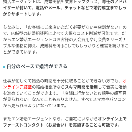
婚活エージェントは、成婚実績も業界トップクラス。
専任のアドバ
イザーが付いて、電話やメール、チャットなどで婚約成立までしっ
かりサポート
します。
ちなみに、「お客様にご来店いただく必要がない＝店舗がない」の
で、店舗型の結婚相談所に比べて大幅なコスト削減が可能です。だ
からエン婚活エージェントはお客様の入会費用や月会費をリーズナ
ブルな価格に抑え、成婚料を0円にしてもしっかりと運営を続けるこ
とができています。
自分のペースで婚活ができる
仕事が忙しくて婚活の時間を十分に取ることができない方でも、
オ
ンライン完結型
の結婚相談所なら
スキマ時間を活用
して着実に活動
を進めていくことができます。「店舗に行かないとお相手の顔写真
が見られない」なんてこともありません。すべてスマホやパソコン
から見られるようになっています。
またエン婚活エージェントなら、ご自宅にいながら
オンライン上で
ファーストコンタクト（お見合い）を実施することも可能
です。