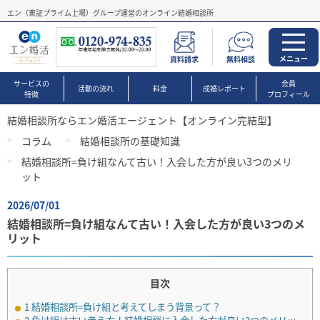
エン（東証プライム上場）グループ運営のオンライン結婚相談所
メニュー
資料請求
無料相談
サービスの
会員
活動の流れ
料金
成婚レポート
特徴
プロフィール
結婚相談所ならエン婚活エージェント【オンライン完結型】
コラム
結婚相談所の基礎知識
結婚相談所=負け組なんて古い！入会した方が良い3つのメリ
ット
2026/07/01
結婚相談所=負け組なんて古い！入会した方が良い3つのメ
リット
目次
1
結婚相談所=負け組と考えてしまう背景って？