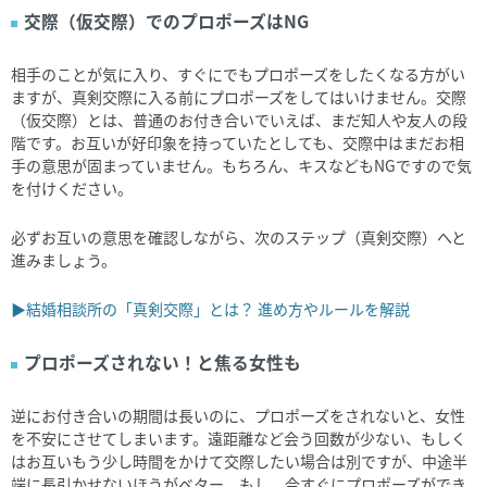
交際（仮交際）でのプロポーズはNG
相手のことが気に入り、すぐにでもプロポーズをしたくなる方がい
ますが、真剣交際に入る前にプロポーズをしてはいけません。交際
（仮交際）とは、普通のお付き合いでいえば、まだ知人や友人の段
階です。お互いが好印象を持っていたとしても、交際中はまだお相
手の意思が固まっていません。もちろん、キスなどもNGですので気
を付けください。
必ずお互いの意思を確認しながら、次のステップ（真剣交際）へと
進みましょう。
▶
結婚相談所の「真剣交際」とは？ 進め方やルールを解説
プロポーズされない！と焦る女性も
逆にお付き合いの期間は長いのに、プロポーズをされないと、女性
を不安にさせてしまいます。遠距離など会う回数が少ない、もしく
はお互いもう少し時間をかけて交際したい場合は別ですが、中途半
端に長引かせないほうがベター。もし、今すぐにプロポーズができ