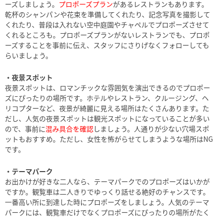
ーズしましょう。
プロポーズプラン
があるレストランもあります。
乾杯のシャンパンや花束を準備してくれたり、記念写真を撮影して
くれたり、普段は入れない空中庭園やチャペルでプロポーズさせて
くれるところも。プロポーズプランがないレストランでも、プロポ
ーズすることを事前に伝え、スタッフにさりげなくフォローしても
らいましょう。
・夜景スポット
夜景スポットは、ロマンチックな雰囲気を演出できるのでプロポー
ズにぴったりの場所です。ホテルやレストラン、クルージング、ヘ
リコプターなど、夜景が綺麗に見える場所はたくさんあります。た
だし、人気の夜景スポットは観光スポットになっていることが多い
ので、事前に
混み具合を確認
しましょう。人通りが少ない穴場スポ
ットもおすすめ。ただし、女性を怖がらせてしまうような場所はNG
です。
・テーマパーク
お出かけが好きな二人なら、テーマパークでのプロポーズはいかが
ですか。観覧車は二人きりでゆっくり話せる絶好のチャンスです。
一番高い所に到達した時にプロポーズをしましょう。人気のテーマ
パークには、観覧車だけでなくプロポーズにぴったりの場所がたく