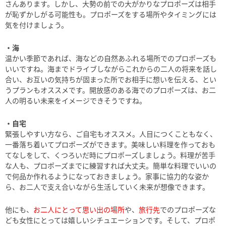
さんあります。しかし、大勢の前での大がかりなプロポーズは相手
が恥ずかしがる可能性も。プロポーズをする場所やタイミングには
気を付けましょう。
・海
温かい季節であれば、海などの自然あふれる場所でのプロポーズも
いいですね。海までドライブしながらこれからの二人の将来を話し
合い、お互いの気持ちが固まった所でお相手に想いを伝える、とい
うプランもオススメです。開放感のある海でのプロポーズは、お二
人の明るい未来をイメージできそうですね。
・自宅
緊張しやすい方なら、ご自宅もオススメ。人目につくこともなく、
一番落ち着いてプロポーズができます。美味しい料理を作っておも
てなしをして、くつろいだ時にプロポーズしましょう。料理が苦手
な人も、プロポーズまでに練習すれば大丈夫。簡単な料理でいいの
で何品か作れるようになっておきましょう。家事に協力的な姿か
ら、お二人で支え合いながら生活していく未来が想像できます。
他にも、
お二人にとって思い出の場所
や、
旅行先
でのプロポーズな
ども女性にとっては嬉しいシチュエーションです。そして、プロポ