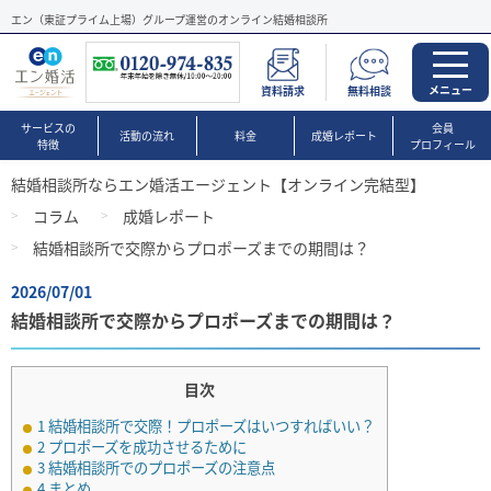
エン（東証プライム上場）グループ運営のオンライン結婚相談所
メニュー
資料請求
無料相談
サービスの
会員
活動の流れ
料金
成婚レポート
特徴
プロフィール
結婚相談所ならエン婚活エージェント【オンライン完結型】
コラム
成婚レポート
結婚相談所で交際からプロポーズまでの期間は？
2026/07/01
結婚相談所で交際からプロポーズまでの期間は？
目次
1
結婚相談所で交際！プロポーズはいつすればいい？
2
プロポーズを成功させるために
3
結婚相談所でのプロポーズの注意点
4
まとめ