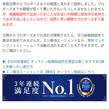
真剣交際からプロポーズまでの期間と流れをご説明しました。プロ
ポーズまでの期間が短くて驚いた方もいらっしゃるかもしれません
が、
結婚相談所で出会ったお二人はお互いが結婚に前向きな気持ち
でお付き合いをしているので、自然と早い期間でプロポーズまで進
みます。
交際からプロポーズまでの流れが理解できたら、ぜひ結婚相談所で
婚活を始めてみませんか。エン婚活エージェントなら、
無料マッチ
ングシミュレーション
で活動の流れを試すこともできますので、ぜ
ひご検討ください。
▶【2026年最新】オンライン結婚相談所を徹底比較！おすすめ3選
と失敗しない選び方
▶エン婚活エージェントの【無料】オンライン相談はこちら