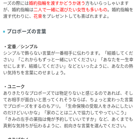
ーズの際には
婚約指輪を渡すかどうか迷う
方もいらっしゃいます
が、婚約指輪は
二人で一緒に選びたい女性も多いもの
。婚約指輪を
渡す代わりに、
花束
をプレゼントしても喜ばれますよ。
プロポーズの言葉
・定番／シンプル
シンプルで飾らない言葉が一番相手に伝わります。「結婚してくだ
さい」「これからもずっと一緒にいてください」「あなたを一生幸
せにします、結婚してください」などといったように、あなたの熱
い気持ちを言葉にのせましょう。
・ユニーク
ありきたりなプロポーズでは物足りないと感じるのであれば、そし
てお相手が面白いと思ってくれそうならば、ちょっと変わった言葉
でプロポーズをするのもアリ。「生命保険の受取人をきみにしたい
のだけどいいかな」「家のことは二人で協力してやっていこう」
「きみの左手の薬指は俺が予約していいですか」など、あくまでも
真剣な気持ちが伝わるように、前向きな言葉を選んでください。