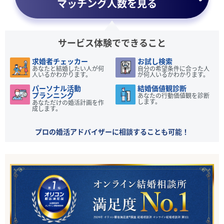
マッチング人数を見る
サービス体験でできること
求婚者チェッカー
お試し検索
あなたと結婚したい人が何
自分の希望条件に合った人
人いるかわかります。
が何人いるかわかります。
パーソナル活動
結婚価値観診断
プランニング
あなたの行動価値観を診断
します。
あなただけの婚活計画を作
成します。
プロの婚活アドバイザーに相談することも可能！