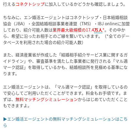
行える
コネクトシップ
に加入しているかどうかも確認しましょう。
ちなみに、エン婚活エージェントはコネクトシップ・日本結婚相談
協会（JBA）・全国結婚相談事業者連盟（TMS）・IBJ onlineに加盟
しており、紹介可能人数は
業界最大級規模の17.4
万人
*
。その中か
ら、希望に沿ったお相手とのご縁を繋いでいきます。（*全てのデー
タベースを利用された場合の紹介可能人数）
また、経済産業省が作成した「結婚相手紹介サービス業に関するガ
イドライン」や、審査基準を満たした事業者に発行される「マル適
マーク認証」を取得しているかも、結婚相談所を見極める基準にな
ります。
エン婚活エージェントは、「マル適マーク認証」を取得しているの
で安心してご利用いただくことができます。料金もお手頃です。ま
ずは、
無料マッチングシミュレーション
からはじめていただくこと
もできますよ。
▶エン婚活エージェントの無料マッチングシミュレーションはこち
ら