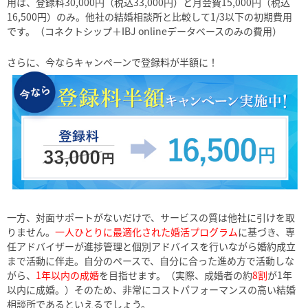
用は、登録料30,000円（税込33,000円）と月会費15,000円（税込
16,500円）のみ。他社の結婚相談所と比較して1/3以下の初期費用
です。（コネクトシップ＋IBJ onlineデータベースのみの費用）
さらに、今ならキャンペーンで登録料が半額に！
一方、対面サポートがないだけで、サービスの質は他社に引けを取
りません。
一人ひとりに最適化された婚活プログラム
に基づき、専
任アドバイザーが進捗管理と個別アドバイスを行いながら婚約成立
まで活動に伴走。自分のペースで、自分に合った進め方で活動しな
がら、
1年以内の成婚
を目指せます。（実際、成婚者の約
8割
が1年
以内に成婚。）そのため、非常にコストパフォーマンスの高い結婚
相談所であるといえるでしょう。