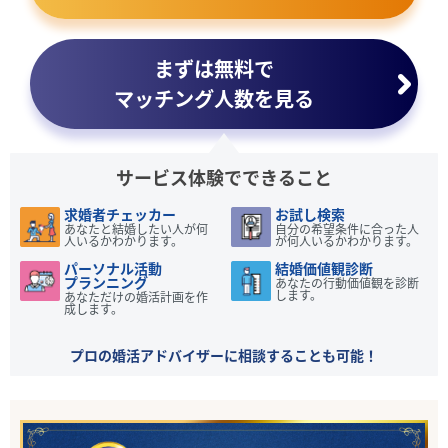
まずは無料で
マッチング人数を見る
サービス体験でできること
求婚者チェッカー
お試し検索
あなたと結婚したい人が何
自分の希望条件に合った人
人いるかわかります。
が何人いるかわかります。
パーソナル活動
結婚価値観診断
プランニング
あなたの行動価値観を診断
します。
あなただけの婚活計画を作
成します。
プロの婚活アドバイザーに相談することも可能！