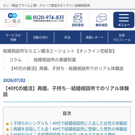
エン（東証プライム上場）グループ運営のオンライン結婚相談所
メニュー
資料請求
無料相談
サービスの
会員
活動の流れ
料金
成婚レポート
特徴
プロフィール
結婚相談所ならエン婚活エージェント【オンライン完結型】
コラム
結婚相談所の基礎知識
【40代の婚活】再婚、子持ち…結婚相談所でのリアル体験談
2026/07/02
【40代の婚活】再婚、子持ち…結婚相談所でのリアル体験
談
目次
1
子持ちのシングルも！40代で結婚相談所に入会した女性の体験談
2
再婚を目指して入会！40代で結婚相談所に登録した男性の体験談
3
40代だからこそ結婚相談所での出会いをおすすめする理由