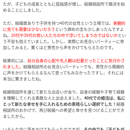
たが、子どもの成長とともに孤独感が増し、結婚相談所で婚活を始
めることにしました。
ただ、結婚歴ありで子供を持つ40代の女性という立場では、
客観的
に見ても需要は少ないだろう
という諦めの念も少しあったんですよ
ね。
20代や30代の若い人たちの中で浮いてしまうのではないか
とい
う不安も抱えていました。しかし、実際にお見合いパーティーに参
加してみると、驚くほど男性から声をかけてもらえたのです。
結果的には、
自分自身の心配や先入観は杞憂だったことに気付かさ
れました。
結婚相談所のお見合いパーティーでも、男性から積極的
に声をかけてもらえるなんて思ってもみなかったですし、それには
本当に驚きましたね。
結婚相談所を通じて新たな出会いがあり、自身の経験や子育て経験
を理解してくれる素敵な人と出会えました。
40代での婚活は、私に
とって新たな幸せを手に入れるための素晴らしい選択でした！
結婚
相談所のおかげで、再び結婚への希望と幸せを見つけることができ
ましたから。
いろんな方に声をかけてもらったのですが、
その中でも『子どもが