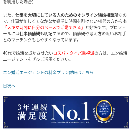
を利用した場合）
また、
仕事を大切にしている人のためのオンライン結婚相談所
なの
で、仕事が忙しくてなかなか婚活に時間を割けない40代の方からも
「スキマ時間に自分のペースで活動できる」
と好評です。プロフィ
ールには
仕事価値観
も明記するので、価値観や考え方の近いお相手
とのマッチングもしやすくなっています。
40代で婚活を成功させたい
コスパ・タイパ重視派
の方は、エン婚活
エージェントをぜひご活用ください。
エン婚活エージェントの料金プラン詳細はこちら
目次へ