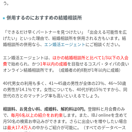
う。
併用するのにおすすめの結婚相談所
「できるだけ早くパートナーを見つけたい」「出会える可能性を広
げたい」といった理由で、結婚相談所を併用される方もいます。結
婚相談所の併用なら、
エン婚活エージェント
にご相談ください。
エン婚活エージェントは、
ほかの結婚相談所と比べて1/3以下の入会
費
で始められ、かつ
1年以内の成婚
を目指せるコスパ・タイパの良い
オンライン結婚相談所です。（成婚者の約8割が1年以内に成婚）
40代男女の利用も多く、41～45歳の男性が全体の23％、46～50歳
の男性が14.1％です。女性についても、40代が約15％ですから、同
世代の方とのマッチング率も高いといえるでしょう。
相談料、お見合い料、成婚料、解約料は0円。
登録料と月会費のみ
で、
毎月6名以上の紹介をお約束
します。また、IBJ onlineを含めて
月50名の検索お申込みができます。さらに出会いを増やしたい場合
は
最大17.4万人
の中からご紹介が可能に。（すべてのデータベース