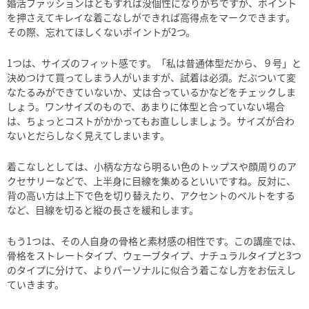
婚活ファッションはともすれば没個性になりがちですが、ポイント
を押さえてキレイな着こなしができれば高得点をマークできます。
その際、忘れてほしくないポイントが2つ。
1つは、サイズのフィット感です。「私は普通体型だから、９号」と
決めつけて買ってしまう人がいますが、試着は必須。だぶついて変
なたるみができていないか、丈は合っているかなどをチェックしま
しょう。ワンサイズのもので、あまりに体型と合っていない場合
は、ちょっとコストがかかってもお直ししましょう。サイズが合わ
ないとだらしなく見えてしまいます。
着こなしとしては、小柄な方なら明るい色のトップスや顔周りのア
クセサリーなどで、上半身に目線を集めるといいですね。反対に、
背の高い方は上下で色を切り替えたり、アクセントのベルトをする
など、目線を切ると縦の長さを緩和します。
もう1つは、その人自身の骨格と素材感の相性です。この講座では、
骨格をストレートタイプ、ウェーブタイプ、ナチュラルタイプと3つ
のタイプに分けて、よりパーソナルに似合う着こなし方をお伝えし
ていきます。