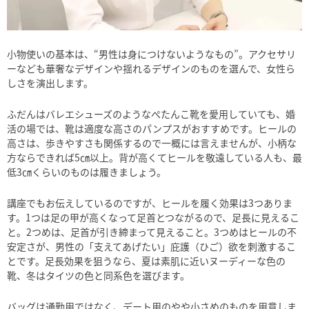
小物使いの基本は、“男性は身につけないようなもの”。アクセサリ
ーなども華奢なデザインや揺れるデザインのものを選んで、女性ら
しさを演出します。
ふだんはバレエシューズのようなぺたんこ靴を愛用していても、婚
活の場では、靴は適度な高さのパンプスがおすすめです。ヒールの
高さは、歩きやすさも関係するので一概には言えませんが、小柄な
方ならできれば5㎝以上。背が高くてヒールを敬遠している人も、最
低3㎝くらいのものは履きましょう。
講座でもお伝えしているのですが、ヒールを履く効果は3つありま
す。1つは足の甲が高くなって足首とつながるので、足長に見えるこ
と。2つめは、足首が引き締まって見えること。3つめはヒールの不
安定さが、男性の「支えてあげたい」庇護（ひご）欲を刺激するこ
とです。足長効果を狙うなら、夏は素肌に近いヌーディーな色の
靴、冬はタイツの色と同系色を選びます。
バッグは通勤用ではなく、デート用のやや小さめのものを用意しま