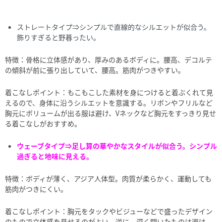
ストレートタイプ⇒シンプルで直線的なシルエットが似合う。
飾りすぎると野暮ったい。
特徴：骨格に立体感があり、厚みのあるボディに。腰高、デコルテ
の傾斜が前に張り出していて、腰高。筋肉がつきやすい。
着こなしポイント：もこもこした素材を身につけると着ぶくれて見
えるので、身体に沿うシルエットを意識する。リボンやフリルなど
胸元にボリュームが出る服は避け、Vネックなど胸元をすっきり見せ
る着こなしがおすすめ。
ウェーブタイプ⇒足し算の華やかなスタイルが似合う。シンプル
過ぎると地味に見える。
特徴：ボディが薄く、アジア人体型。肉質が柔らかく、運動しても
筋肉がつきにくい。
着こなしポイント：胸元をタックやビジューなどで盛ったデザイン
のもので立体感を見せるのがよい。逆に、深く開いたものは避け