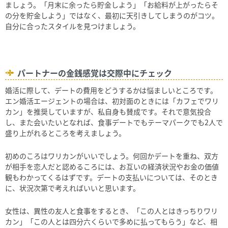
ましょう。「月末に余ったら貯金しよう」「お給料が上がったらそ
の分を貯金しよう」ではなく、最初に天引きしてしまうのがコツ。
自分に合ったスタイルを見つけましょう。
パートナーの金銭感覚は交際中にチェック
婚活に際して、デートの費用をどうするかは悩ましいところです。
エン婚活エージェントの場合は、初対面のときには「カフェでワリ
カン」を推奨していますが、私自身も賛成です。それで意気投合
し、また会いたいとなれば、食事デートでもテーマパークでも
2
人で
盛り上がれるところを考えましょう。
初めのころはワリカンがいいでしょう。何回かデートを重ね、双方
が相手を恋人だと認めるころには、お互いの経済状況やお金の価値
観もわかってくるはずです。デートの支払いについては、そのとき
に、状況次第で考えればいいと思います。
女性は、異性の友人と食事をするとき、「この人とはきっちりワリ
カン」「この人とは四分六くらいで多めに払ってもらう」など、相