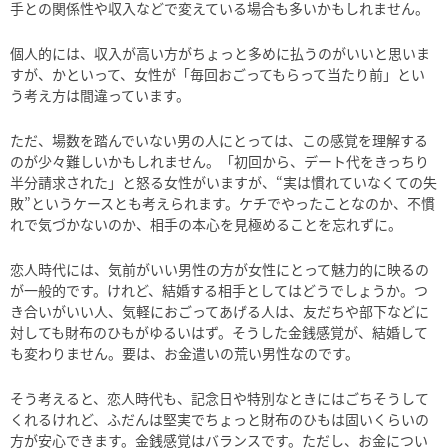
手との関係性や収入などで変えている場合も多いかもしれません。
個人的には、収入が高い方がちょっと多めに払うのがいいと思いま
すが、かといって、女性が「毎回おごってもらって当たり前」とい
う考え方は間違っています。
ただ、場数を踏んでいない男の人にとっては、この感覚を理解する
のが少々難しいかもしれません。「初回から、デート代をきっちり
半分請求された」と怒る女性がいますが、“実は慣れていなくての失
敗”というケースとも考えられます。ケチでやったことなのか、不慣
れで気づかないのか、相手の本心を見極めることを忘れずに。
恋人時代には、気前がいい男性の方が女性にとって魅力的に映るの
が一般的です。けれど、結婚する相手としてはどうでしょうか。つ
き合いがいい人、気軽におごってあげる人は、友だちや部下などに
対しても財布のひもがゆるいはず。そうした金銭感覚が、結婚して
も変わりません。要は、お金遣いの荒い男性なのです。
そう考えると、恋人時代も、記念日や特別なときにはごちそうして
くれるけれど、ふだんは堅実でちょっと財布のひもは固いくらいの
方が安心できます。金銭感覚はバランスです。ただし、お金につい