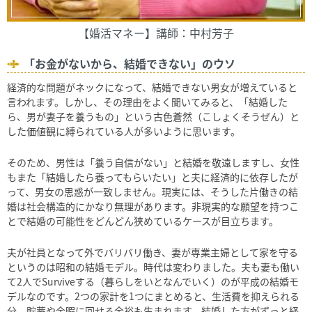
【婚活マネー】講師：中村芳子
「お金がないから、結婚できない」のウソ
経済的な問題がネックになって、結婚できない男女が増えていると
言われます。しかし、その理由をよく聞いてみると、「結婚した
ら、男が妻子を養うもの」という古色蒼然（こしょくそうぜん）と
した価値観に縛られている人が多いように思います。
そのため、男性は「養う自信がない」と結婚を敬遠しますし、女性
もまた「結婚したら養ってもらいたい」と夫に経済的に依存したが
って、男女の思惑が一致しません。現実には、そうした片働きの結
婚は社会構造的にかなり無理があります。非現実的な願望を持つこ
とで結婚の可能性をどんどん狭めているケースが目立ちます。
夫が社員となって外でバリバリ働き、妻が専業主婦として家を守る
というのは昭和の結婚モデル。時代は変わりました。夫も妻も働い
て
2
人で
Survive
する（暮らしをいとなんでいく）のが平成の結婚モ
デルなのです。
2
つの家計を
1
つにまとめると、生活費を抑えられる
分、貯蓄や余暇に回せる余裕も生まれます。結婚した方がずっと経