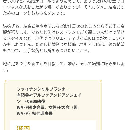
若い人ほど、結婚がゴールのように感じて、ありったけのお金でゴ
ージャスな式をしたがる傾向がありますが、それはダメ。結婚式の
ためのローンももちろんダメです。
結婚式も、結婚式場やホテルなどお仕着せのところならそこそこ金
額が張ります。でもたとえばレストランでごく親しい人だけで挙げ
るスタイルなど、現代ではクリエイティブな式のほうがカッコいい
かもしれません。ただし結婚資金を援助してもらう時は、親の希望
もきいて、上手な落とし所をみつけたいところ。
地に足をつけた新生活を目指して、婚活、そして結婚に臨みましょ
う。
ファイナンシャルプランナー
有限会社アルファアンドアソシエイ
ツ 代表取締役
WAFP関東会員、女性FPの会（現
WAFP）初代理事長
【経歴】