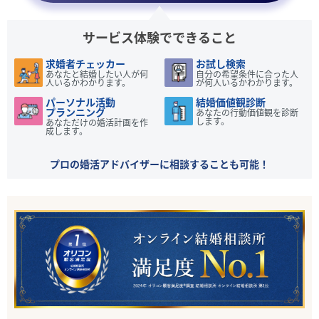
サービス体験でできること
求婚者チェッカー
お試し検索
あなたと結婚したい人が何
自分の希望条件に合った人
人いるかわかります。
が何人いるかわかります。
パーソナル活動
結婚価値観診断
プランニング
あなたの行動価値観を診断
します。
あなただけの婚活計画を作
成します。
プロの婚活アドバイザーに相談することも可能！