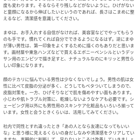
度も変わります。そるならそり残しなどがないように。ひげがない
と童顔になるから伸ばしたいというのであれば、長さはこまめに整
えるなど、清潔感を意識してください。
まゆは、お手入れする自信がなければ、美容室などでやってもらう
のも手です。慣れてくれば自分でできるようになるはず。逆にまゆ
が薄い男性は、第一印象をよくするために描くのもありだと思いま
す。画材屋や東急ハンズなどで買えるエボニーペンシルというデッ
サン用のエンピツで描き足すと、ナチュラルなのにキリッと男性ら
しい印象になります。
顔のテカリに悩んでいる男性は少なくないでしょう。男性の肌は女
性に比べて皮脂の分泌が多く、どうしてもベタついてしまうので、
皮脂対策を。一方、ひげそりなどで肌を傷めやすい面もあります。
小じわや肌トラブル対策に、乾燥しないようなケアも必要です。シ
ェービング用以外にも男性用のスキンケア化粧品もいろいろ揃って
います。女性と会うときくらいは、活用してみてください。
社内で同性とすれ違ったとき「あの人となら友達になってもいい
な」と思う様に見えるくらいの身だしなみや清潔感をクリアしてい
ますか。客観的に判断して、足りないところは改善していきましょ