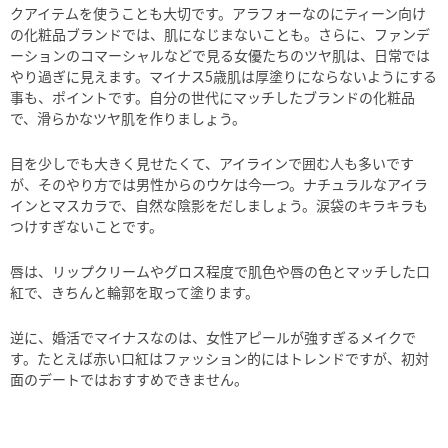
クアイテムを使うことも大切です。アラフォーなのにティーン向け
の化粧品ブランドでは、肌になじまないことも。さらに、ファンデ
ーションのコマーシャルなどで見る女優たちのツヤ肌は、日常では
やり過ぎに見えます。マイナス5歳肌は厚塗りにならないようにする
事も、ポイントです。自分の世代にマッチしたブランドの化粧品
で、滑らかなツヤ肌を作りましょう。
目を少しでも大きく見せたくて、アイラインで囲む人も多いです
が、そのやり方では男性からのウケは今一つ。ナチュラルなアイラ
インとマスカラで、自然な陰影をだしましょう。涙袋のキラキラも
つけすぎないことです。
唇は、リップクリームやグロス程度で肌色や唇の色とマッチした口
紅で、きちんと輪郭を取って塗ります。
逆に、婚活でマイナスなのは、女性アピールが強すぎるメイクで
す。たとえば赤い口紅はファッション的にはトレンドですが、初対
面のデートではおすすめできません。