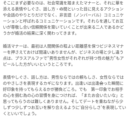
そこにまず必要なのは、社会常識を踏まえたマナーと、それに華を
添える表情やしぐさ、話し方・
の
間といった目に見えるアクション
や会話のやりとりだけでなく、非言語（ノンバーバル）コミュニケ
ーションと呼ばれるコミュニケーションです。それらを通してお互
いが尊敬し合い信頼関係を築いていくことが出来る二人であるかど
うかが婚活の結果に深く関わってきます。
婚活マナーは、最初は人間関係の程よい距離感を保つビジネスマナ
ーを押さえておけば間違いありませんが、ビジネスの場と少し違う
点は、プラスアルファで“男性女性がそれぞれが持つ性の魅力”もア
ピールした方がいいというところです。
表情やしぐさ、話し方は、男性ならではの頼もしさ、女性ならでは
のやさしさを表現するカギになります。出逢いは出逢
会
った瞬間に
好印象を持ってもらえるかが勝負どころ。でも 第一印象でお相手
の心を掴む為の心の習慣を身につければ、「またお会いたいな」と
思ってもらうのは難しくありません。そしてデートを重ねながら少
しずつ少しずつお互いを解り合えるように‘自分らしさ’を表現してい
くといいでしょう。