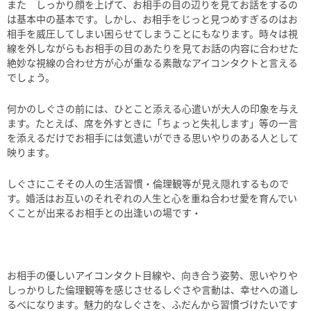
また しっかり顔を上げて、お相手の目の辺りを見てお話をするの
は基本中の基本です。しかし、お相手をじっと見つめすぎるのはお
相手を威圧してしまい困らせてしまうことにもなります。時々は視
線を外しながらもお相手の目のあたりを見てお話の内容に合わせた
絶妙な視線の合わせ方が心が重なる素敵なアイコンタクトと言える
でしょう。
何かのしぐさの前には、ひとこと添える心遣いが大人の印象を与え
ます。たとえば、席を外すときに「ちょっと失礼します」等の一言
を添えるだけでお相手には気遣いができる思いやりのある人として
映ります。
しぐさにこそその人の生活習慣・倫理観等が見え隠れするもので
す。婚活はお互いのそれぞれの人生と心を重ね合わせ愛を育んでい
くことが出来るお相手との出逢いの場です・
お相手の優しいアイコンタクト目線や、向き合う姿勢、思いやりや
しっかりした倫理観等を感じさせるしぐさや言動は、幸せへの道し
るべになります。魅力的なしぐさを、ふだんから習慣づけたいです