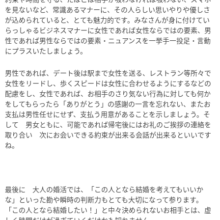
を見ないなど、常識あるマナーに、その人らしい思いやりや優しさ
が込められていると、とても魅力的です。みなさんが身に付けてい
らっしゃるビジネスマナーに女性であれば女性ならではの要素、男
性であれば男性ならではの要素・ニュアンスを一挙手一投足・言動
にプラスいたしましょう。
男性であれば、デート後は駅まで女性を送る、レストラン等所々で
女性をリードし、歩くスピードは女性に合わせるようにするなどの
配慮をし、女性であれば、お相手のさり気ない行為に対しても何か
をしてもらったら「ありがとう」の感謝の一言を忘れない、またお
支払は男性任せにせず、支払う用意があることを示しましょう。そ
して 男女ともに、可能であれば帰宅後にはお礼のご挨拶の連絡を
取り合い 次にお会いできる約束が出来る会話が出来るといいです
ね。
最後に 大人の婚活では、「この人となら結婚を考えてもいいか
な」といった勘や瞬時の判断力もとても大切になって参ります。
「この人となら結婚したい！」と中々決められないお相手とは、虚