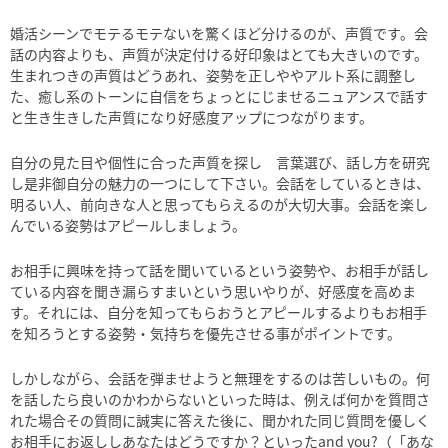
婚活シーンでモテるモテないを驚くほど分けるのが、声質です。会
話の内容よりも、声質が決定付ける好印象はとても大きいのです。
生まれつきの声質はどうあれ、姿勢を正しややアルト系に調整し
た、癒し系のトーンに自信をちょっとにじませるニュアンスで話す
と生き生きした声質になり好感度アップにつながります。
自分の見た目や個性に合った声質を探し 言葉選び、話し方を研究
し是非御自分の魅力の一つにして下さい。会話をしているときは、
明るい人、前向きな人と思ってもらえるのが大切大事。会話を楽し
んでいる姿勢はアピールしましょう。
お相手に興味を持って話を聞いているという姿勢や、お相手が話し
ている内容を聞き漏らすまいという思いやりが、好感度を高めま
す。それには、自分を知ってもらおうとアピールするよりもお相手
を知ろうとする姿勢・気持ちを優先させる事がポイントです。
しかしながら、会話を弾ませようと無理をするのは苦しいもの。何
を話したら良いのかわからないといった時は、例えば何かを質問さ
れた場合その質問に誠実に答えた後に、聞かれた同じ質問を優しく
お相手にお返ししあなたはどうですか？といったand you?（「あな