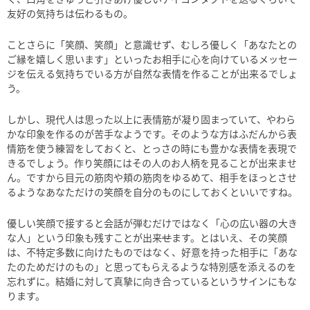
友好の気持ちは伝わるもの。
ことさらに「笑顔、笑顔」と意識せず、むしろ優しく「あなたとの
ご縁を嬉しく思います」といったお相手に心を向けているメッセー
ジを伝える気持ちでいる方が自然な表情を作ることが出来るでしょ
う。
しかし、現代人は思った以上に表情筋が凝り固まっていて、やわら
かな印象を作るのが苦手なようです。そのような方はふだんから表
情筋を使う練習をしておくと、とっさの時にも豊かな表情を表現で
きるでしょう。作り笑顔にはその人のお人柄を見ることが出来ませ
ん。ですから目元の筋肉や頬の筋肉をゆるめて、相手をほっとさせ
るようなあなただけの笑顔を自分のものにしておくといいですね。
優しい笑顔で接すると会話が弾むだけではなく「心の広い器の大き
な人」という印象も残すことが出来
せ
ます。とはいえ、その笑顔
は、不特定多数に向けたものではなく、好意を持った相手に「あな
たのためだけのもの」と思ってもらえるような特別感を添えるのを
忘れずに。結婚に対して真摯に向き合っているというサインにもな
ります。